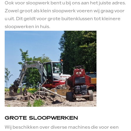
Telefoonnummer
Ook voor sloopwerk bent u bij ons aan het juiste adres.
Zowel groot als klein sloopwerk voeren wij graag voor
Huren vanaf
Adres
u uit. Dit geldt voor grote buitenklussen tot kleinere
sloopwerken in huis.
Adres
Huren tot en met
Postcode
Postcode
Naam
Woonplaats
Woonplaats
Telefoonnummer
E-mail
E-mail
Adres
Afleveradres
GROTE SLOOPWERKEN
Wij beschikken over diverse machines die voor een
Afleveradres