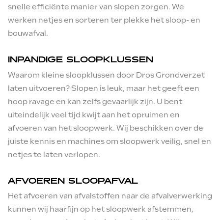
snelle efficiënte manier van slopen zorgen. We
Postcode
Opmerkingen
werken netjes en sorteren ter plekke het sloop- en
bouwafval.
Opmerkingen
Woonplaats
INPANDIGE SLOOPKLUSSEN
Waarom kleine sloopklussen door Dros Grondverzet
laten uitvoeren? Slopen is leuk, maar het geeft een
hoop ravage en kan zelfs gevaarlijk zijn. U bent
E-mail
uiteindelijk veel tijd kwijt aan het opruimen en
afvoeren van het sloopwerk. Wij beschikken over de
juiste kennis en machines om sloopwerk veilig, snel en
Ik ga akkoord met de
Opmerkingen
netjes te laten verlopen.
Algemene voorwaarden
Ik ga akkoord met de
AFVOEREN SLOOPAFVAL
Algemene voorwaarden
Het afvoeren van afvalstoffen naar de afvalverwerking
AANVRAAG VERSTUREN
kunnen wij haarfijn op het sloopwerk afstemmen,