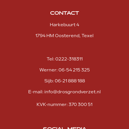
CONTACT
Harkebuurt 4
1794 HM Oosterend, Texel
Tel:
0222-318311
Werner:
06-54 215 325
Sijb:
06-21 888 188
E-mail:
info@drosgrondverzet.nl
KVK-nummer: 370 300 51