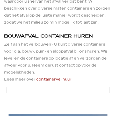
waardoor u snel van het afval verlost bent. Wij
AANVRAAG VERSTUREN
beschikken over diverse maten containers en zorgen
dat het afval op de juiste manier wordt gescheiden,
zodat we het milieu zo min mogelijk tot last zijn.
Ik ga akkoord met de
Algemene voorwaarden
BOUWAFVAL CONTAINER HUREN
Zelf aan het verbouwen? U kunt diverse containers
voor o.a. bouw-, puin- en sloopafval bij ons huren. Wij
AANVRAAG VERSTUREN
leveren de containers op locatie af en verzorgen de
afvoer voor u. Neem gerust contact op voor de
mogelijkheden.
Lees meer over
containerverhuur